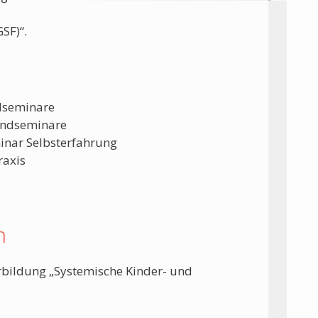
SF)“.
dseminare
endseminare
inar Selbsterfahrung
raxis
n
terbildung „Systemische Kinder- und